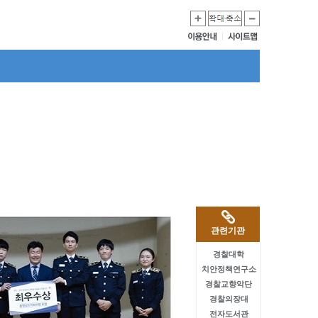
관련기관
경찰대학
치안정책연구소
경찰교향악단
경찰의장대
전자도서관